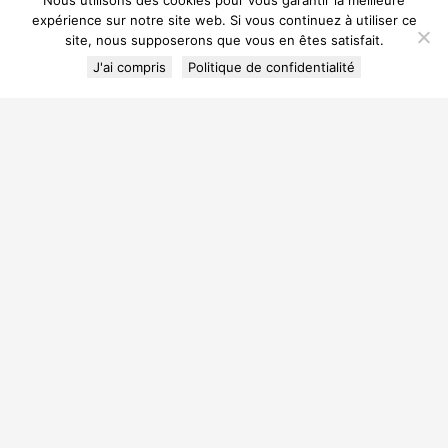
Nous utilisons des cookies pour vous garantir la meilleure
expérience sur notre site web. Si vous continuez à utiliser ce
site, nous supposerons que vous en êtes satisfait.
J'ai compris
Politique de confidentialité
Culture Plaisir, Évasion
offre un large éventail
d'activités diverses et
variées, dans un climat de
convivialité et d'amitié !
Soirées thématiques