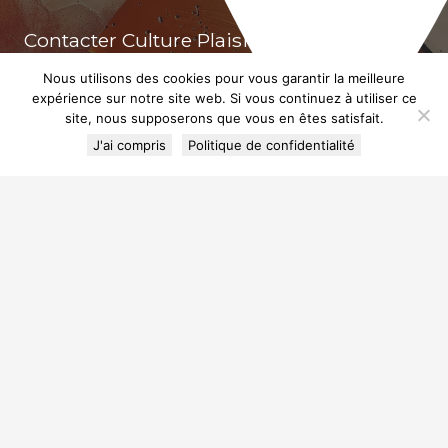
Contacter Culture Plaisir, Évasion
06 62 53 19 84
Nous utilisons des cookies pour vous garantir la meilleure
culture.plaisir.evasion34@gmail.com
expérience sur notre site web. Si vous continuez à utiliser ce
site, nous supposerons que vous en êtes satisfait.
4, rue des Violettes – 34990 JUVIGNAC
J'ai compris
Politique de confidentialité
Rejoignez-nous !
© 2023 Culture Plaisir, Évasion by S&N